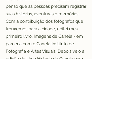
penso que as pessoas precisam registrar
suas histórias, aventuras e memórias.
Com a contribuição dos fotógrafos que
trouxemos para a cidade, editei meu
primeiro livro, Imagens de Canela - em
parceria com o Canela Instituto de
Fotografia e Artes Visuais. Depois veio a
edição de Uma História de Canela para
o Centenário do Grande Hotel Canela e
agora este Almanaque que se
transformou numa história sem fim, pois
a cada entrevista feita, veio a ideia de
fazer mais livros.
Adriana Guimarães