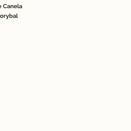
e Canela
lorybal
s