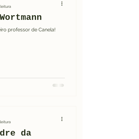
leitura
Wortmann
Capa
iro professor de Canela!
a 1950
leitura
dre da