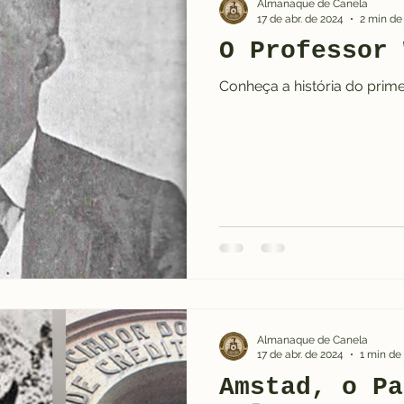
Almanaque de Canela
17 de abr. de 2024
2 min de 
O Professor 
1990
2000
2010
2020
Curiosidades
Conheça a história do prime
Capa 1920
Capa 1930
Capa 1940
Cap
Almanaque de Canela
17 de abr. de 2024
1 min de 
Amstad, o Pa