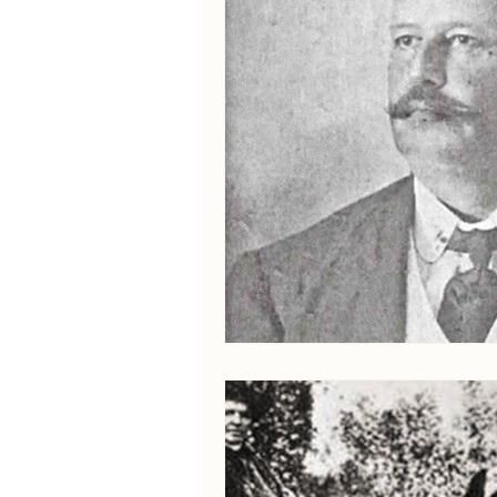
1960
1970
1980
Capa 1900
Capa 1910