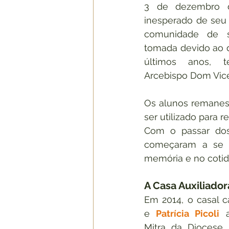
3 de dezembro d
inesperado de seu
comunidade de su
tomada devido ao d
últimos anos, t
Arcebispo Dom Vice
Os alunos remanesc
ser utilizado para r
Com o passar dos 
começaram a se to
memória e no cotid
A Casa Auxiliador
Em 2014, o casal 
e 
Patrícia Picoli
 a
Mitra da Diocese