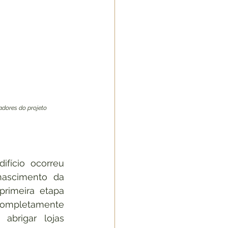
izadores do projeto
ifício ocorreu 
em 2018, marcando o nascimento da 
primeira etapa 
 completamente 
abrigar lojas 