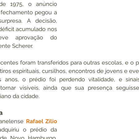
e 1975, o anúncio 
 fechamento pegou a 
rpresa. A decisão, 
éficit acumulado nos 
eve aprovação do 
nte Scherer.
entes foram transferidos para outras escolas, e o p
etiros espirituais, cursilhos, encontros de jovens e even
anos, o prédio foi perdendo vitalidade, e sinai
rnar visíveis, ainda que sua presença seguisse
iano da cidade.
a
canelense 
Rafael Zilio
dquiriu o prédio da 
 de Novo Hamburgo, 