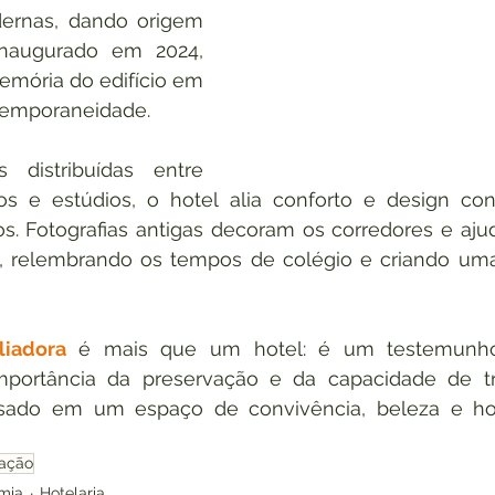
rnas, dando origem 
inaugurado em 2024, 
mória do edifício em 
temporaneidade.
distribuídas entre 
tos e estúdios, o hotel alia conforto e design co
os. Fotografias antigas decoram os corredores e aju
io, relembrando os tempos de colégio e criando uma
liadora
 é mais que um hotel: é um testemunho
portância da preservação e da capacidade de tr
sado em um espaço de convivência, beleza e hos
ação
mia
Hotelaria