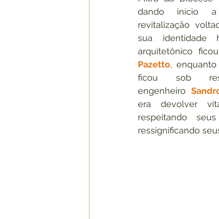
dando início 
revitalização volt
sua identidade hi
arquitetônico fic
Pazetto
, enquanto
ficou sob resp
engenheiro 
Sandr
era devolver vita
respeitando seus 
ressignificando seu