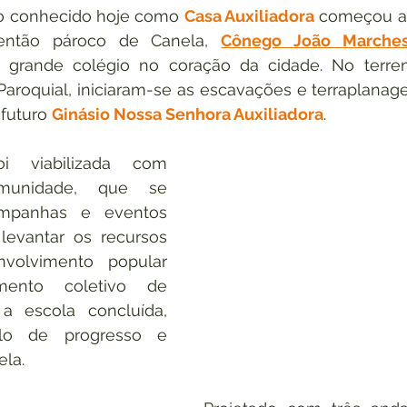
cio conhecido hoje como 
Casa Auxiliadora
 começou a 
então pároco de Canela, 
Cônego João Marches
grande colégio no coração da cidade. No terren
Paroquial, iniciaram-se as escavações e terraplanag
futuro 
Ginásio Nossa Senhora Auxiliadora
.
i viabilizada com 
unidade, que se 
mpanhas e eventos 
levantar os recursos 
volvimento popular 
mento coletivo de 
 escola concluída, 
o de progresso e 
la.