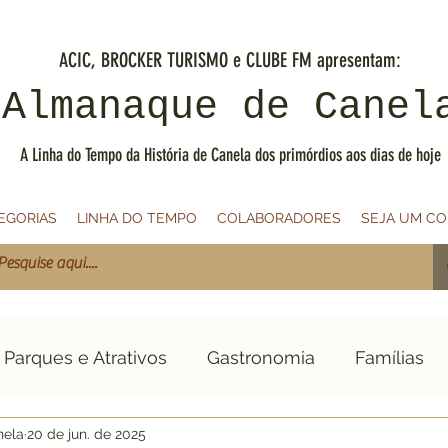
ACIC, BROCKER TURISMO e CLUBE FM apresentam:
Almanaque de Canel
A Linha do Tempo da História de Canela dos primórdios aos dias de hoje
EGORIAS
LINHA DO TEMPO
COLABORADORES
SEJA UM C
Parques e Atrativos
Gastronomia
Famílias
nela
20 de jun. de 2025
PRIMÓRDIOS
1900
1910
1920
1930