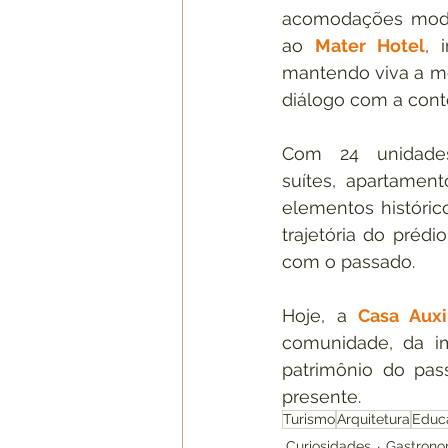
acomodações mode
ao 
Mater Hotel
, 
mantendo viva a me
diálogo com a con
Com 24 unidades 
suítes, apartamen
elementos históric
trajetória do préd
com o passado.
Hoje, a 
Casa Auxi
comunidade, da im
patrimônio do pas
presente.
Turismo
Arquitetura
Educ
Curiosidades
Gastrono