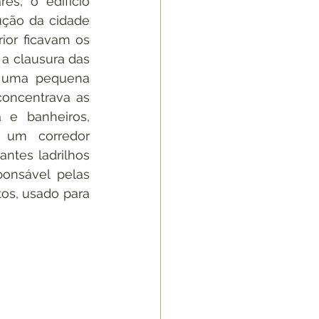
es, o edifício 
ução da cidade 
ior ficavam os 
dormitórios das internas e a clausura das 
 uma pequena 
oncentrava as 
a e banheiros, 
um corredor 
antes ladrilhos 
onsável pelas 
os, usado para 