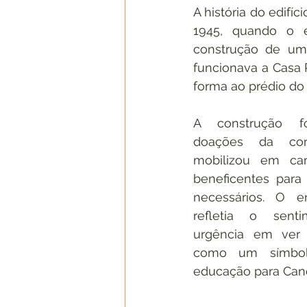
A história do edifí
1945, quando o 
construção de um 
funcionava a Casa 
forma ao prédio do 
A construção fo
doações da com
mobilizou em ca
beneficentes para 
necessários. O en
refletia o senti
urgência em ver a
como um símbol
educação para Cane