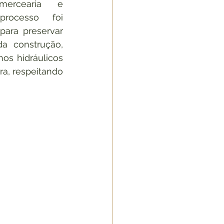
mercearia e 
rocesso foi 
ara preservar 
a construção, 
os hidráulicos 
a, respeitando 