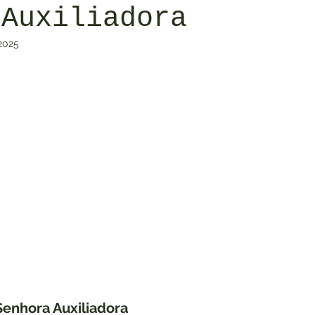
 Auxiliadora
 2025
1990
2000
2010
2020
Curiosidades
Capa 1920
Capa 1930
Capa 1940
Cap
Senhora Auxiliadora