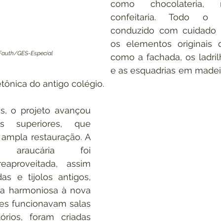
como chocolateria, 
confeitaria. Todo o p
conduzido com cuidado p
os elementos originais d
 Fauth/GES-Especial
como a fachada, os ladrilh
e as esquadrias em madeir
etônica do antigo colégio.
, o projeto avançou 
 superiores, que 
mpla restauração. A 
araucária foi 
aproveitada, assim 
s e tijolos antigos, 
a harmoniosa à nova 
es funcionavam salas 
rios, foram criadas 