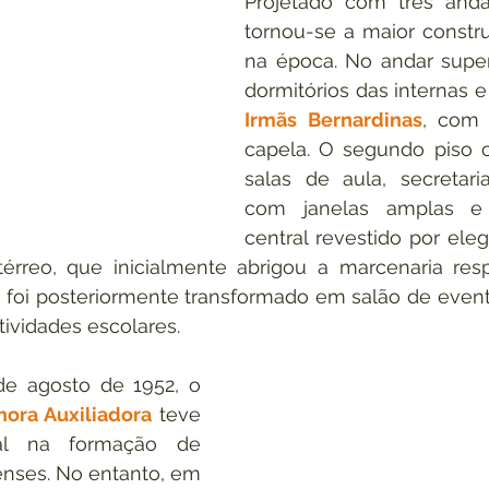
Projetado com três andar
tornou-se a maior constr
na época. No andar super
Irmãs Bernardinas
, com
capela. O segundo piso c
salas de aula, secretari
com janelas amplas e 
central revestido por eleg
érreo, que inicialmente abrigou a marcenaria resp
, foi posteriormente transformado em salão de event
tividades escolares.
Inaugurado em 3 de agosto de 1952, o 
hora Auxiliadora
 teve 
al na formação de 
nses. No entanto, em 