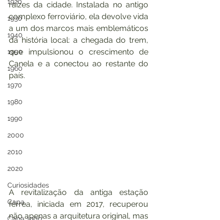
1920
raízes da cidade. Instalada no antigo 
complexo ferroviário, ela devolve vida 
1930
a um dos marcos mais emblemáticos 
1940
da história local: a chegada do trem, 
que impulsionou o crescimento de 
1950
Canela e a conectou ao restante do 
1960
país.
1970
1980
1990
2000
2010
2020
Curiosidades
A revitalização da antiga estação 
Capa
férrea, iniciada em 2017, recuperou 
não apenas a arquitetura original, mas 
Capa 1900