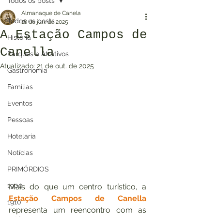
Todos os posts
Almanaque de Canela
Todos os posts
18 de jun. de 2025
A Estação Campos de
História
Canella
Parques e Atrativos
Atualizado:
21 de out. de 2025
Gastronomia
Famílias
Eventos
Pessoas
Hotelaria
Notícias
PRIMÓRDIOS
1900
Mais do que um centro turístico, a 
Estação Campos de Canella
1910
representa um reencontro com as 