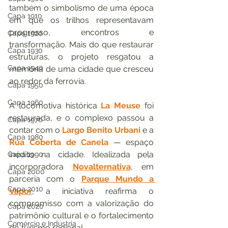
também o simbolismo de uma época 
Capa 1910
em que os trilhos representavam 
progresso, encontros e 
Capa 1920
transformação. Mais do que restaurar 
Capa 1930
estruturas, o projeto resgatou a 
Capa 1940
memória de uma cidade que cresceu 
ao redor da ferrovia.
Capa 1950
Capa 1960
A locomotiva histórica 
La Meuse
 foi 
restaurada, e o complexo passou a 
Capa 1970
contar com o 
Largo Benito Urbani
 e a 
Capa 1980
Rua Coberta de Canela
 — espaço 
inédito na cidade. Idealizada pela 
Capa 1990
incorporadora 
Novalternativa
, em 
Capa 2000
parceria com o 
Parque Mundo a 
Capa 2010
Vapor
, a iniciativa reafirma o 
compromisso com a valorização do 
Capa 2020
patrimônio cultural e o fortalecimento 
Comércio e Indústria
do turismo regional.