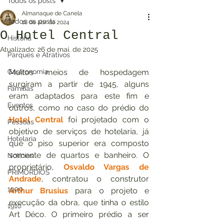
Todos os posts
Almanaque de Canela
Todos os posts
18 de abr. de 2024
O Hotel Central
História
Atualizado:
26 de mai. de 2025
Parques e Atrativos
Gastronomia
Muitos meios de hospedagem 
surgiram a partir de 1945, alguns 
Famílias
eram adaptados para este fim e 
Eventos
outros, como no caso do prédio do 
Hotel Central
foi projetado com o 
Pessoas
objetivo de serviços de hotelaria, já 
Hotelaria
que o piso superior era composto 
somente de quartos e banheiro. O 
Notícias
proprietário, 
Osvaldo Vargas de 
PRIMÓRDIOS
Andrade
, contratou o construtor 
1900
Arthur Brusius
 para o projeto e 
execução da obra, que tinha o estilo 
1910
Art Déco. O primeiro prédio a ser 