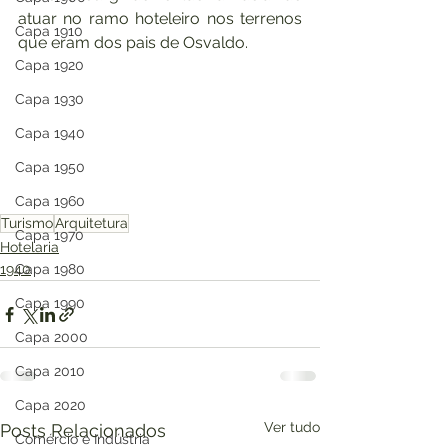
atuar no ramo hoteleiro nos terrenos 
Capa 1910
que eram dos pais de Osvaldo.
Capa 1920
Capa 1930
Capa 1940
Capa 1950
Capa 1960
Turismo
Arquitetura
Capa 1970
Hotelaria
Capa 1980
1940
Capa 1990
Capa 2000
Capa 2010
Capa 2020
Ver tudo
Posts Relacionados
Comércio e Indústria