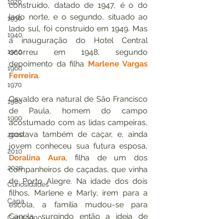
1920
construído, datado de 1947, é o do 
lado norte, e o segundo, situado ao 
1930
lado sul, foi construído em 1949. Mas 
1940
a inauguração do Hotel Central 
1950
ocorreu em 1948, segundo 
depoimento da filha 
Marlene Vargas 
1960
Ferreira
.
1970
Osvaldo era natural de São Francisco 
1980
de Paula, homem do campo 
1990
acostumado com as lidas campeiras, 
gostava também de caçar, e, ainda 
2000
jovem conheceu sua futura esposa, 
2010
Doralina Aura
, filha de um dos 
2020
companheiros de caçadas, que vinha 
de Porto Alegre. Na idade dos dois 
Curiosidades
filhos, Marlene e Marly, irem para a 
Capa
escola, a família mudou-se para 
Canela, surgindo então a ideia de 
Capa 1900