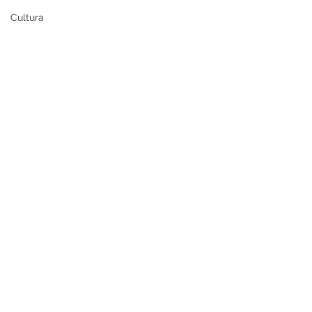
Cultura
Comentários
1940 a 1949