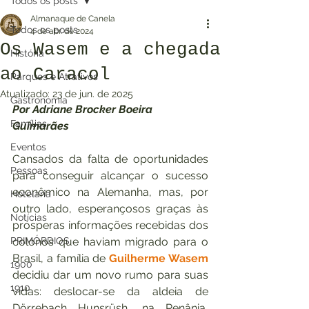
Todos os posts
Almanaque de Canela
Todos os posts
4 de abr. de 2024
Os Wasem e a chegada
História
ao Caracol
Parques e Atrativos
Atualizado:
23 de jun. de 2025
Gastronomia
Por Adriane Brocker Boeira 
Famílias
Guimarães
Eventos
Cansados da falta de oportunidades 
Pessoas
para conseguir alcançar o sucesso 
econômico na Alemanha, mas, por 
Hotelaria
outro lado, esperançosos graças às 
Notícias
prósperas informações recebidas dos 
PRIMÓRDIOS
colonos que haviam migrado para o 
Brasil, a família de 
Guilherme Wasem
1900
decidiu dar um novo rumo para suas 
1910
vidas: deslocar-se da aldeia de 
Dörrebach Hunsrüsh, na Renânia, 