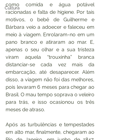
como comida e água potável 
Cultura
racionadas e falta de higiene. Por tais 
motivos, o bebê de Guilherme e 
Bárbara veio a adoecer e faleceu em 
meio à viagem. Enrolaram-no em um 
pano branco e atiraram ao mar. E, 
apenas o seu olhar e a sua tristeza 
viram aquela “trouxinha” branca 
distanciar-se cada vez mais da 
embarcação, até desaparecer. Além 
disso, a viagem não foi das melhores, 
pois levaram 6 meses para chegar ao 
Brasil. O mau tempo soprava o veleiro 
para trás, e isso ocasionou os três 
meses de atraso.
Após as turbulências e tempestades 
em alto mar, finalmente, chegaram ao 
Rio de Janeiro, em junho de 1847. 