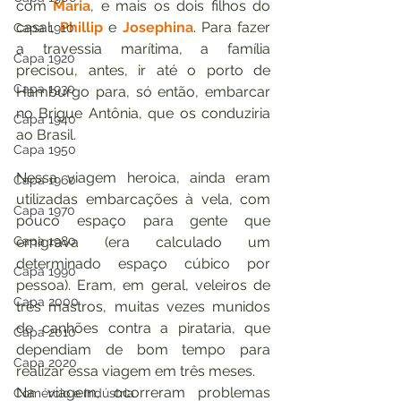
com 
Maria
, e mais os dois filhos do 
casal, 
Phillip 
e 
Josephina
. Para fazer 
Capa 1910
a travessia marítima, a família 
Capa 1920
precisou, antes, ir até o porto de 
Capa 1930
Hamburgo para, só então, embarcar 
no Brigue Antônia, que os conduziria 
Capa 1940
ao Brasil.
Capa 1950
Nessa viagem heroica, ainda eram 
Capa 1960
utilizadas embarcações à vela, com 
Capa 1970
pouco espaço para gente que 
Capa 1980
emigrava (era calculado um 
determinado espaço cúbico por 
Capa 1990
pessoa). Eram, em geral, veleiros de 
Capa 2000
três mastros, muitas vezes munidos 
de canhões contra a pirataria, que 
Capa 2010
dependiam de bom tempo para 
Capa 2020
realizar essa viagem em três meses.
Na viagem, ocorreram problemas 
Comércio e Indústria