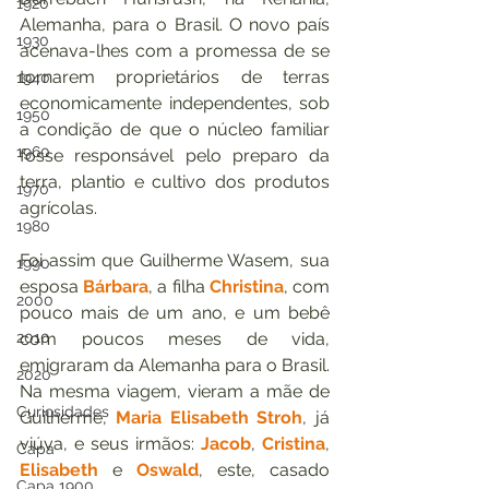
1920
Alemanha, para o Brasil. O novo país 
1930
acenava-lhes com a promessa de se 
tornarem proprietários de terras 
1940
economicamente independentes, sob 
1950
a condição de que o núcleo familiar 
1960
fosse responsável pelo preparo da 
terra, plantio e cultivo dos produtos 
1970
agrícolas.
1980
Foi assim que Guilherme Wasem, sua 
1990
esposa 
Bárbara
, a filha 
Christina
, com 
2000
pouco mais de um ano, e um bebê 
2010
com poucos meses de vida, 
emigraram da Alemanha para o Brasil. 
2020
Na mesma viagem, vieram a mãe de 
Curiosidades
Guilherme, 
Maria Elisabeth Stroh
, já 
viúva, e seus irmãos: 
Jacob
, 
Cristina
, 
Capa
Elisabeth 
e 
Oswald
, este, casado 
Capa 1900