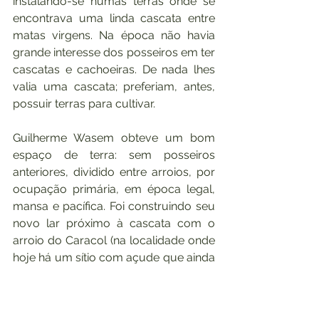
instalando-se numas terras onde se 
encontrava 
uma linda cascata entre 
matas virgens
. Na época não havia 
grande interesse dos posseiros em ter 
cascatas e cachoeiras. De nada lhes 
valia uma cascata; preferiam, antes, 
possuir terras para cultivar. 
Guilherme Wasem obteve um bom 
espaço de terra: sem posseiros 
anteriores, dividido entre arroios, por 
ocupação primária, em época legal, 
mansa e pacífica. Foi construindo seu 
novo lar próximo à cascata com o 
arroio do Caracol (na localidade onde 
hoje há um sítio com açude que ainda 
conserva o antigo poço de 
Guilherme). A própria cascata foi 
batizada de 
Cascata Wasem
. Lá, 