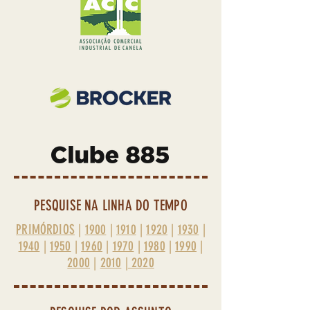
PESQUISE NA LINHA DO TEMPO
PRIMÓRDIOS
|
1900
|
1910
|
1920
|
1930
|
1940
|
1950
|
1960
|
1970
|
1980
|
1990
|
2000
|
2010
|
2020